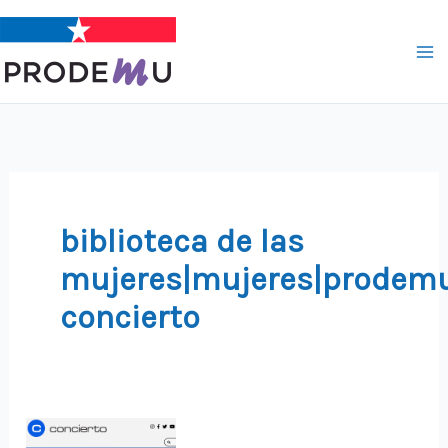
Ir
al
contenido
biblioteca de las
mujeres|mujeres|prodemu
concierto