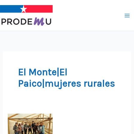
Ir
al
contenido
El Monte|El
Paico|mujeres rurales