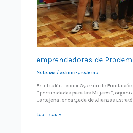
emprendedoras de Prodemu y
Noticias
/
admin-prodemu
En el salón Leonor Oyarzún de Fundación 
Oportunidades para las Mujeres”, organiza
Cartajena, encargada de Alianzas Estraté
emprendedoras
Leer más »
de
Prodemu