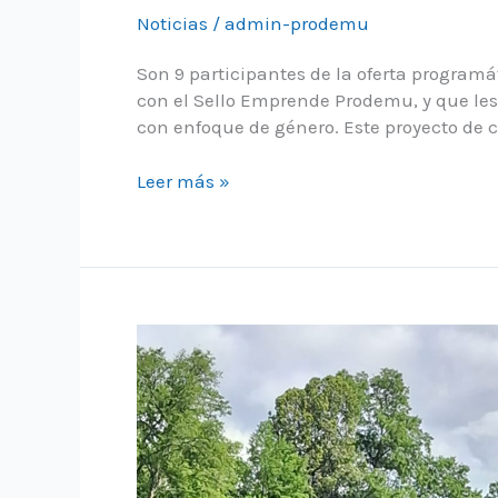
Noticias
/
admin-prodemu
Son 9 participantes de la oferta program
con el Sello Emprende Prodemu, y que les
con enfoque de género. Este proyecto de c
Un
Leer más »
verano
naranja:
Sabores
de
Nancagua
recibió
el
Sello
Emprende
Prodemu