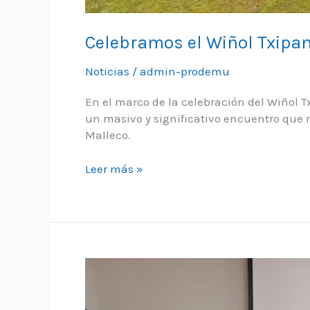
Celebramos el Wiñol Txipa
Noticias
/
admin-prodemu
En el marco de la celebración del Wiñol
un masivo y significativo encuentro que m
Malleco.
Celebramos
Leer más »
el
Wiñol
Txipantu
en
la
comuna
de
Lumaco