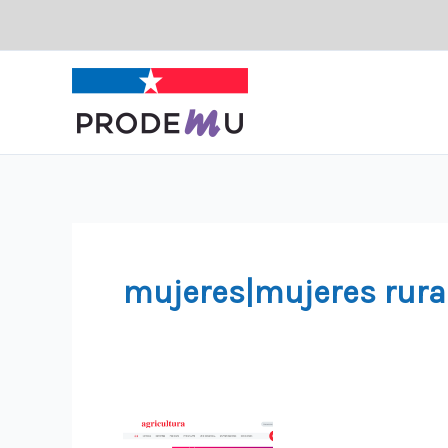
Ir
al
contenido
mujeres|mujeres rura