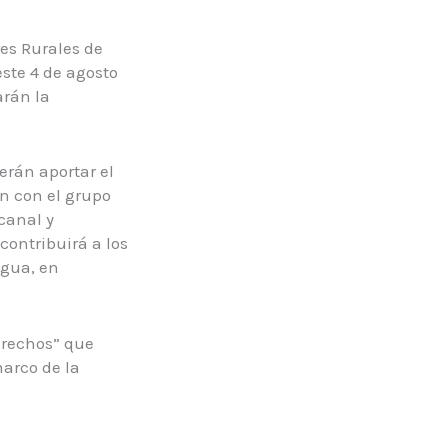
es Rurales de
este 4 de agosto
arán la
erán aportar el
ón con el grupo
canal y
contribuirá a los
agua, en
erechos” que
marco de la