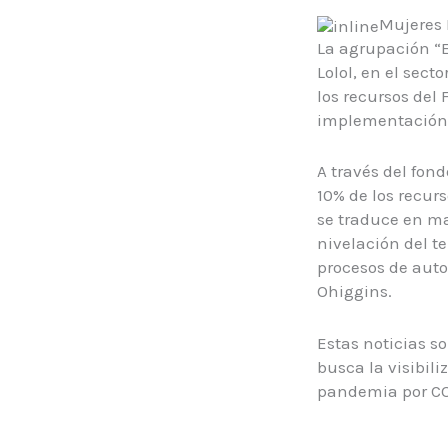
Mujeres 
La agrupación “E
Lolol, en el sec
los recursos del
implementación 
A través del fon
10% de los recurs
se traduce en ma
nivelación del t
procesos de aut
Ohiggins.
Estas noticias s
busca la visibil
pandemia por CO