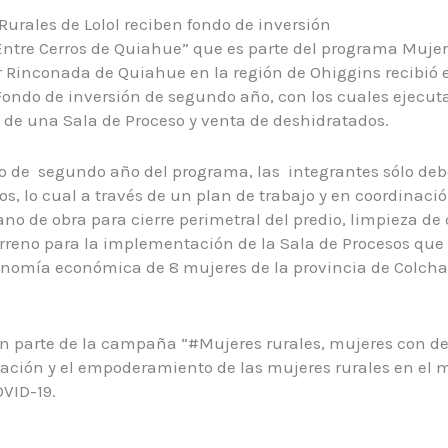
Rurales de Lolol reciben fondo de inversión
ntre Cerros de Quiahue” que es parte del programa Mujer
tor Rinconada de Quiahue en la región de Ohiggins recibió 
 Fondo de inversión de segundo año, con los cuales ejecut
de una Sala de Proceso y venta de deshidratados.
do de segundo año del programa, las integrantes sólo deb
os, lo cual a través de un plan de trabajo y en coordinaci
no de obra para cierre perimetral del predio, limpieza de 
erreno para la implementación de la Sala de Procesos que 
onomía económica de 8 mujeres de la provincia de Colch
on parte de la campaña “#Mujeres rurales, mujeres con d
ización y el empoderamiento de las mujeres rurales en el 
VID-19.