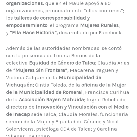
organizaciones
, que en el Maule apoyó a 60
organizaciones, principalmente “ollas comunes”;
los
talleres de corresponsabilidad y
empoderamiento
; el programa
Mujeres Rurales
;
y
“Ella Hace Historia”,
desarrollado por Facebook.
Además de las autoridades nombradas, se contó
con la presencia de Lorena Berrios de la
colectiva
Equidad de Género de Talca
; Claudia Arias
de
“Mujeres Sin Frontera”;
Macarena Iraguen y
Victoria Calquín de la
Municipalidad de
Vichuquén;
Cintia Toledo, de la
oficina de la Mujer
de la Municipalidad de Romeral
; Francisca Curihual
de la
Asociación Rayen Mahuida
; Ingrid Rebolledo,
directora de
Innovación y Vinculación con el Medio
de Inacap
sede Talca; Claudia Morales, funcionaria
seremi de la Mujer y Equidad de Género; y Nicol
Solervicens, psicóloga CDA de Talca; y Carolina
Villegas, de Indap.