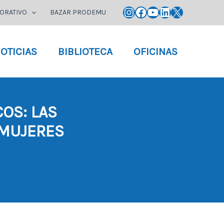
Instagram
Facebook
YouTube
LinkedIn
X
ORATIVO
BAZAR PRODEMU
OTICIAS
BIBLIOTECA
OFICINAS
OS: LAS
 MUJERES