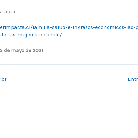
a aquí:
erimpacta.cl/familia-salud-e-ingresos-economicos-las-p
de-las-mujeres-en-chile/
13 de mayo de 2021
ior
Ent