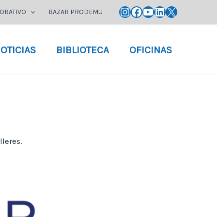
Instagram
Facebook
YouTube
LinkedIn
X
ORATIVO
BAZAR PRODEMU
OTICIAS
BIBLIOTECA
OFICINAS
leres.