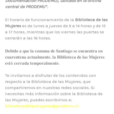
Documentación PRODEMU), ubicado en la oficina
central de PRODEMU”.
El horario de funcionamiento de la
Biblioteca de las
Mujeres
es de lunes a jueves de 9 a 14 horas y de 15
a 17 horas, mientras que los viernes las puertas se
cerrarán a las 16 horas.
𝐃𝐞𝐛𝐢𝐝𝐨 𝐚 𝐪𝐮𝐞 𝐥𝐚 𝐜𝐨𝐦𝐮𝐧𝐚 𝐝𝐞 𝐒𝐚𝐧𝐭𝐢𝐚𝐠𝐨 𝐬𝐞 𝐞𝐧𝐜𝐮𝐞𝐧𝐭𝐫𝐚 𝐞𝐧
𝐜𝐮𝐚𝐫𝐞𝐧𝐭𝐞𝐧𝐚 𝐚𝐜𝐭𝐮𝐚𝐥𝐦𝐞𝐧𝐭𝐞, 𝐥𝐚 𝐁𝐢𝐛𝐥𝐢𝐨𝐭𝐞𝐜𝐚 𝐝𝐞 𝐥𝐚𝐬 𝐌𝐮𝐣𝐞𝐫𝐞𝐬
𝐞𝐬𝐭á 𝐜𝐞𝐫𝐫𝐚𝐝𝐚 𝐭𝐞𝐦𝐩𝐨𝐫𝐚𝐥𝐦𝐞𝐧𝐭𝐞. ⁣
Te invitamos a disfrutar de los contenidos con
respecto a la Biblioteca de las Mujeres, que
compartiremos en nuestras redes sociales. Si
necesitas más información sobre la Biblioteca de
las Mujeres, puedes escribirnos a:
bibliotecadelasmujeres@prodemu.cl⁣