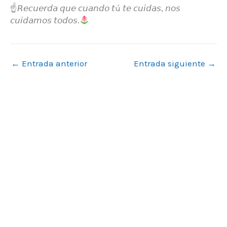
☝
𝘙𝘦𝘤𝘶𝘦𝘳𝘥𝘢 𝘲𝘶𝘦 𝘤𝘶𝘢𝘯𝘥𝘰 𝘵ú 𝘵𝘦 𝘤𝘶𝘪𝘥𝘢𝘴, 𝘯𝘰𝘴
𝘤𝘶𝘪𝘥𝘢𝘮𝘰𝘴 𝘵𝘰𝘥𝘰𝘴.
←
Entrada anterior
Entrada siguiente
→