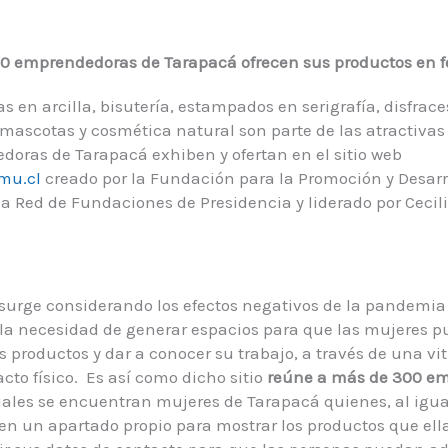
0 emprendedoras de Tarapacá ofrecen sus productos en fe
as en arcilla, bisutería, estampados en serigrafía, disfrac
a mascotas y cosmética natural son parte de las atractivas
oras de Tarapacá exhiben y ofertan en el sitio web
mu.cl
creado por la Fundación para la Promoción y Desarro
la Red de Fundaciones de Presidencia y liderado por Cecil
surge considerando los efectos negativos de la pandemia 
 la necesidad de generar espacios para que las mujeres 
 productos y dar a conocer su trabajo, a través de una vitr
cto físico. Es así como dicho sitio
reúne
a más de 300 e
cuales se encuentran mujeres de Tarapacá quienes, al igu
nen un apartado propio para mostrar los productos que el