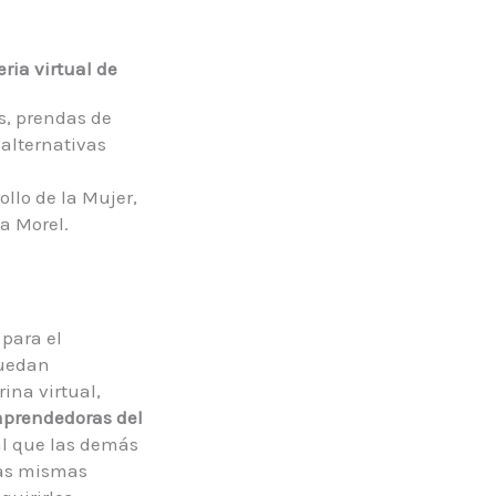
ria virtual de
es, prendas de
 alternativas
llo de la Mujer,
ia Morel.
para el
puedan
ina virtual,
mprendedoras
del
al que las demás
las mismas