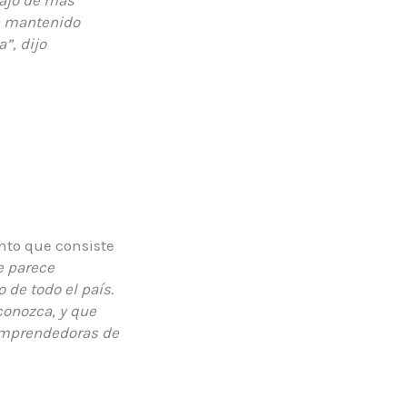
bajo de más
n mantenido
”, dijo
nto que consiste
 parece
 de todo el país.
 conozca, y que
emprendedoras de