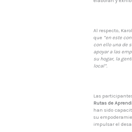
elaboran y exhib
Al respecto, Kar
que
“en este con
con ello una de 
apoyar a las emp
su hogar, la gen
local”.
Las participante
Rutas de Aprend
han sido capacit
su empoderamien
impulsar el des