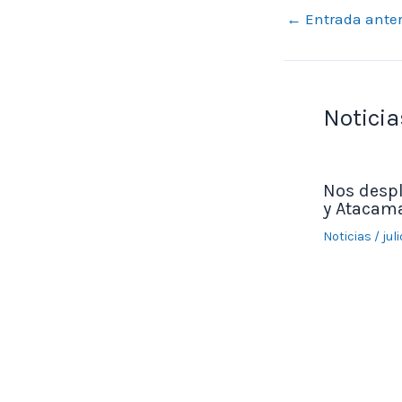
←
Entrada anter
Noticia
Nos desp
y Atacama
Noticias
/
jul