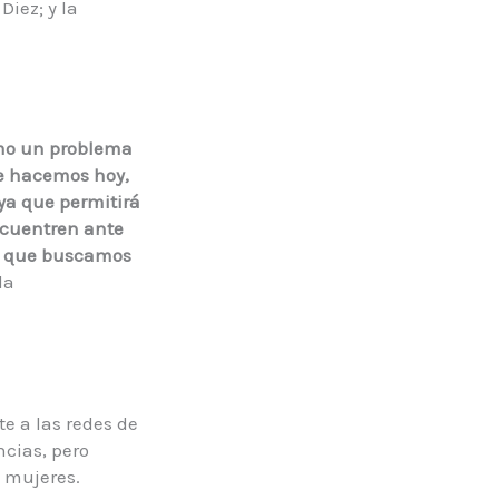
iez; y la
omo un problema
que hacemos hoy,
ya que permitirá
ncuentren ante
Lo que buscamos
la
te a las redes de
ncias, pero
s mujeres.