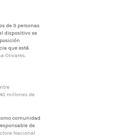
tos de 3 personas
l dispositivo se
 posición
cia que está
na Olivares.
ntre
740 millones de
, como comunidad
responsable de
ctora Nacional