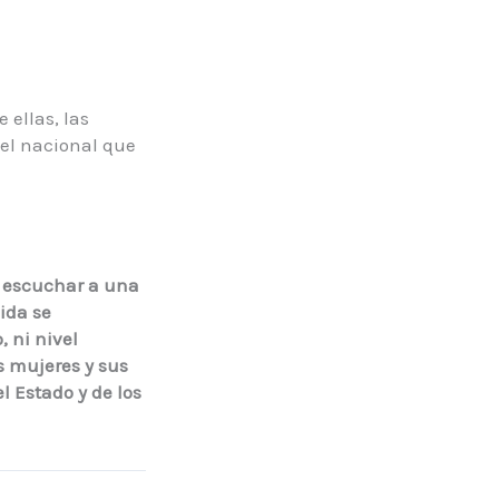
 ellas, las
vel nacional que
.
r escuchar a una
ida se
, ni nivel
as mujeres y sus
l Estado y de los