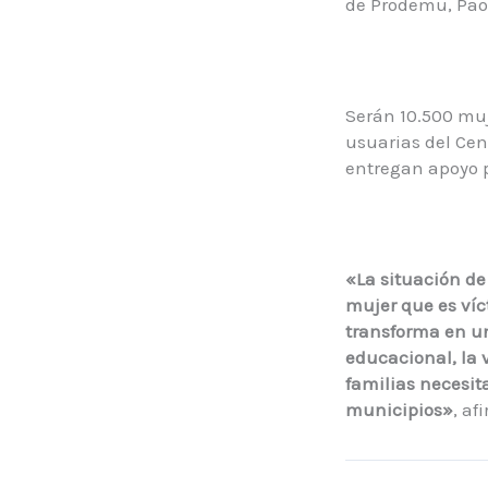
de Prodemu, Pao
Serán 10.500 muje
usuarias del Cent
entregan apoyo p
«La situación de
mujer que es víc
transforma en un
educacional, la v
familias necesit
municipios»
, af