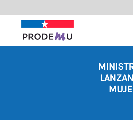
Ir
al
contenido
MINIST
LANZAN
MUJE