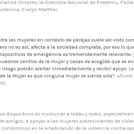
hanna Olivares; la Directora Nacional de Prodemu, Paola D
videncia, Evelyn Matthei.
ntra las mujeres en contexto de parejas suele ser visto c
pero no es así, afecta a la sociedad completa, por eso lo 
dispositivos de emergencia es tremendamente relevante, 
uestros centros de la mujer y casas de acogida que se e
 riesgo podrán alertar inmediatamente y recibir apoyo. 
de la Mujer es que ninguna mujer se sienta sola
”
, afirmó 
ett.
tos dispositivos es involucrar a todas y todos, especialmen
 de amigos, a apoyar a las mujeres sobrevivientes de viole
compromiso en la erradicación de la violencia contra la