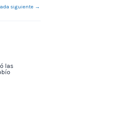
rada siguiente
→
ó las
obío