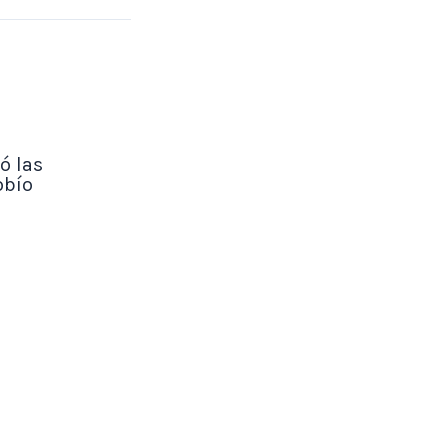
ó las
obío