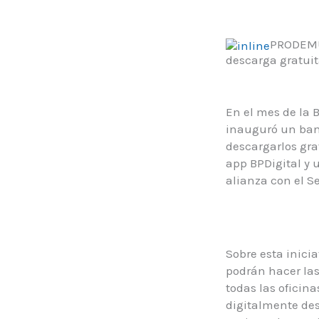
PRODEMU 
descarga gratui
En el mes de la B
inauguró un bann
descargarlos gra
app BPDigital y u
alianza con el S
Sobre esta inici
podrán hacer las
todas las oficina
digitalmente des