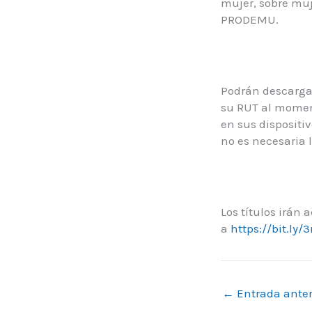
mujer, sobre muj
PRODEMU.
Podrán descargar 
su RUT al momen
en sus dispositi
no es necesaria l
Los títulos irán
a
https://bit.ly/
←
Entrada anter