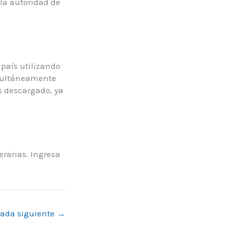
 la autoridad de
 país utilizando
imultáneamente
es descargado, ya
erarias. Ingresa
rada siguiente
→