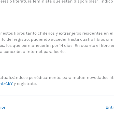
eres o literatura feminista que están disponibles”, indicó
estos libros tanto chilenos y extranjeros residentes en el
to del registro, pudiendo acceder hasta cuatro libros s
vos, los que permanecerán por 14 días. En cuanto el libro 
a conexión a Internet para leerlo.
 actualizándose periódicamente, para incluir novedades lit
3nlzCkY
y regístrate.
ior
Ent