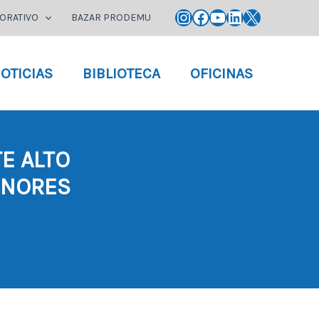
Instagram
Facebook
YouTube
LinkedIn
X
ORATIVO
BAZAR PRODEMU
OTICIAS
BIBLIOTECA
OFICINAS
E ALTO
ENORES