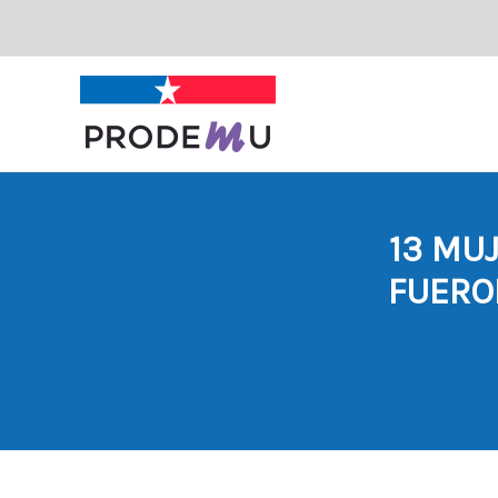
Ir
al
contenido
13 MU
FUERO