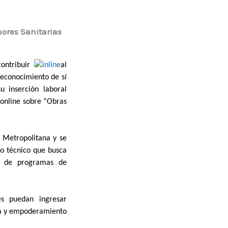
nores Sanitarias
ontribuir
al
econocimiento de sí
 inserción laboral
 online sobre “Obras
n Metropolitana y se
mo técnico que busca
ón de programas de
es puedan ingresar
ca y empoderamiento