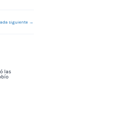
rada siguiente
→
ó las
obío