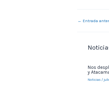
←
Entrada anter
Noticia
Nos desp
y Atacama
Noticias
/
jul