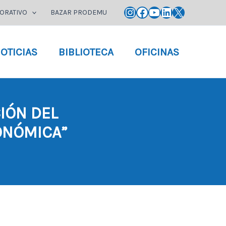
Instagram
Facebook
YouTube
LinkedIn
X
ORATIVO
BAZAR PRODEMU
OTICIAS
BIBLIOTECA
OFICINAS
CIÓN DEL
ONÓMICA”