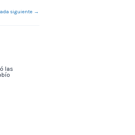
rada siguiente
→
ó las
obío