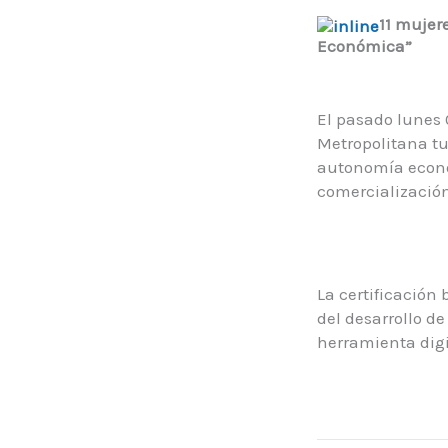
11 mujere
Económica”
El pasado lunes 
Metropolitana tu
autonomía econó
comercialización,
La certificación
del desarrollo d
herramienta digi