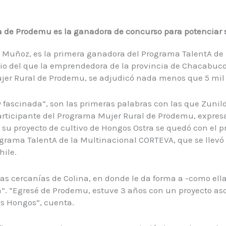
 de Prodemu es la ganadora de concurso para potenciar s
 Muñoz, es la primera ganadora del Programa TalentA de 
io del que la emprendedora de la provincia de Chacabuco
jer Rural de Prodemu, se adjudicó nada menos que 5 mil 
oy fascinada”, son las primeras palabras con las que Zuni
rticipante del Programa Mujer Rural de Prodemu, expresa 
 su proyecto de cultivo de Hongos Ostra se quedó con el p
grama TalentA de la Multinacional CORTEVA, que se llevó
hile.
las cercanías de Colina, en donde le da forma a -como ella
a”. “Egresé de Prodemu, estuve 3 años con un proyecto aso
s Hongos”, cuenta.