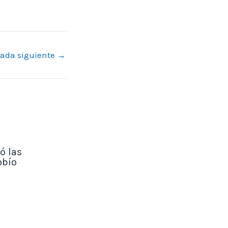
rada siguiente
→
ó las
obío