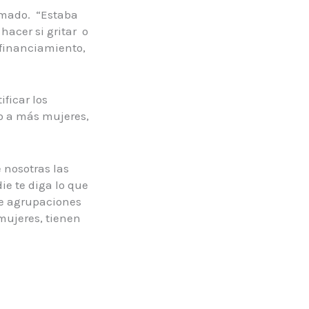
lamado. “Estaba
hacer si gritar o
 financiamiento,
ificar los
jo a más mujeres,
 nosotras las
ie te diga lo que
 de agrupaciones
mujeres, tienen