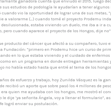
flamante ganadora cuenta que enviudó el 2015, luego dec
e sus estudios de podología le ayudarían a tener algunos 
 cuando vio la oportunidad de lograr una de sus metas, “
ie a valorarme (…) cuando tomé el proyecto Prodemu Indap
 desilusionada, estaba viviendo un duelo, me iba a ir a c
o, pero cuando aparece el proyecto de los Hongos, dije no”
 producto del cáncer que afectó a su compañero, tuvo e
a Fundación: “primero en Prodemu hice un curso de prime
ndo en lo que estaba viviendo y el cuidado de enfermos 
sí como en un programa en donde entregan herramientas 
ajo no había estado hasta que entré al tema de los hongos
 años de esfuerzo y trabajo, hoy Zunilda Vásquez es la ga
e recibió un aporte que sobre pasó los 4 millones de peso
 era quien me ayudaba con los hongos, me mostró el conc
 le dije ‘ya señorita Ángela, voy a llenar el formulario”, a
fe logró enviar su postulación.