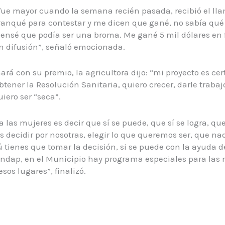
 fue mayor cuando la semana recién pasada, recibió el l
ranqué para contestar y me dicen que gané, no sabía qué 
pensé que podía ser una broma. Me gané 5 mil dólares en
n difusión”, señaló emocionada.
rá con su premio, la agricultora dijo: “mi proyecto es cert
btener la Resolución Sanitaria, quiero crecer, darle traba
iero ser “seca”.
 las mujeres es decir que sí se puede, que sí se logra, que
decidir por nosotras, elegir lo que queremos ser, que nad
Tú tienes que tomar la decisión, si se puede con la ayuda
ndap, en el Municipio hay programa especiales para las 
sos lugares”, finalizó.