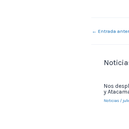
←
Entrada anter
Noticia
Nos desp
y Atacama
Noticias
/
jul