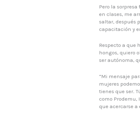
Pero la sorpresa
en clases, me ar
saltar, después 
capacitación y e
Respecto a que ha
hongos, quiero o
ser autónoma, qu
“Mi mensaje para
mujeres podemos 
tienes que ser. 
como Prodemu, I
que acercarse a e