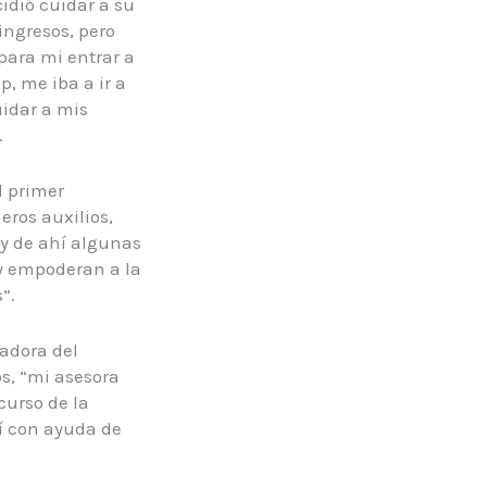
idió cuidar a su
ingresos, pero
para mi entrar a
, me iba a ir a
uidar a mis
.
l primer
ros auxilios,
y de ahí algunas
y empoderan a la
”.
nadora del
s, “mi asesora
urso de la
sí con ayuda de