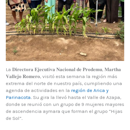
La 𝐃𝐢𝐫𝐞𝐜𝐭𝐨𝐫𝐚 𝐄𝐣𝐞𝐜𝐮𝐭𝐢𝐯𝐚 𝐍𝐚𝐜𝐢𝐨𝐧𝐚𝐥 𝐝𝐞 𝐏𝐫𝐨𝐝𝐞𝐦𝐮, 𝐌𝐚𝐫𝐭𝐡𝐚
𝐕𝐚𝐥𝐥𝐞𝐣𝐨 𝐑𝐨𝐦𝐞𝐫𝐨, visitó esta semana la región más
extrema del norte de nuestro país, cumpliendo una
agenda de actividades en la
región de Arica y
Parinacota
. Su gira la llevó hasta el Valle de Azapa,
donde se reunió con un grupo de 9 mujeres mayores
de ascendencia aymara que forman el grupo “Hijas
de Sol”.