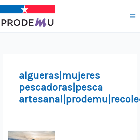
Ir
al
contenido
algueras|mujeres
pescadoras|pesca
artesanal|prodemu|recol