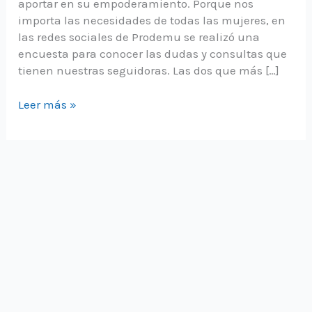
aportar en su empoderamiento. Porque nos
importa las necesidades de todas las mujeres, en
las redes sociales de Prodemu se realizó una
encuesta para conocer las dudas y consultas que
tienen nuestras seguidoras. Las dos que más […]
Entérate
Leer más »
qué
es
un
Bazar
Prodemu
y
quiénes
pueden
participar