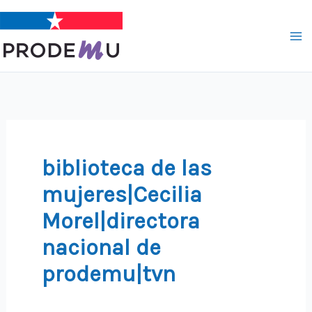
Ir
al
contenido
biblioteca de las
mujeres|Cecilia
Morel|directora
nacional de
prodemu|tvn