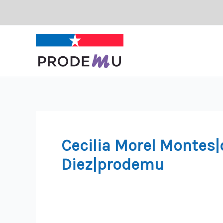
Ir
al
contenido
Cecilia Morel Montes|
Diez|prodemu