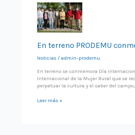
En terreno PRODEMU conmem
Noticias
/
admin-prodemu
En terreno se conmemora Día Internacional
Internacional de la Mujer Rural que se rec
perpetuar la cultura y el saber del campo,
En
Leer más »
terreno
PRODEMU
conmemora
Día