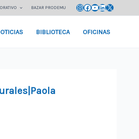
Instagram
Facebook
YouTube
LinkedIn
X
ORATIVO
BAZAR PRODEMU
OTICIAS
BIBLIOTECA
OFICINAS
rurales|Paola