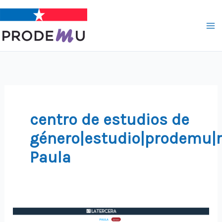
Ir
al
contenido
centro de estudios de
género|estudio|prodemu|r
Paula