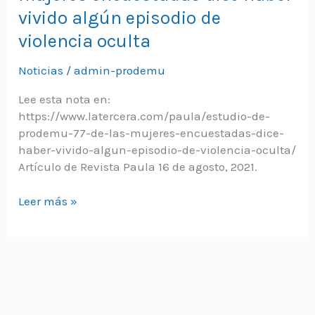
vivido algún episodio de
violencia oculta
Noticias
/
admin-prodemu
Lee esta nota en:
https://www.latercera.com/paula/estudio-de-
prodemu-77-de-las-mujeres-encuestadas-dice-
haber-vivido-algun-episodio-de-violencia-oculta/
Artículo de Revista Paula 16 de agosto, 2021.
Estudio
Leer más »
de
Prodemu:
77%
de
las
mujeres