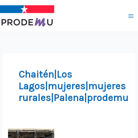
Ir
al
contenido
Chaitén|Los
Lagos|mujeres|mujeres
rurales|Palena|prodemu