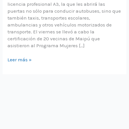
licencia profesional A3, la que les abrirá las
puertas no sólo para conducir autobuses, sino que
también taxis, transportes escolares,
ambulancias y otros vehículos motorizados de
transporte. El viernes se llevó a cabo la
certificación de 20 vecinas de Maipú que
asistieron al Programa Mujeres […]
PRODEMU
Leer más »
CERTIFICA
A
20
VECINAS
DE
MAIPÚ
A
TRAVÉS
DEL
PROGRAMA