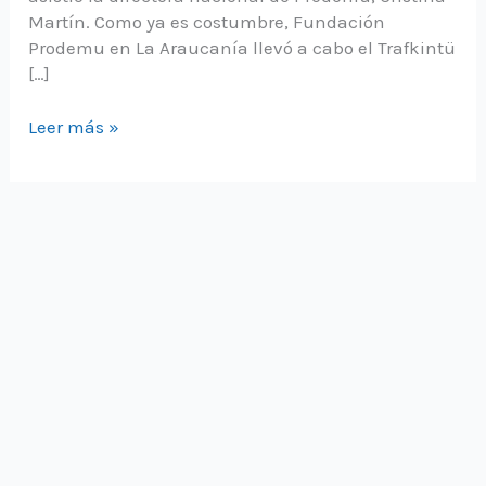
Martín. Como ya es costumbre, Fundación
Prodemu en La Araucanía llevó a cabo el Trafkintü
[…]
Realizamos
Leer más »
éxitoso
Trafkintü
en
el
Parque
Nacional
Conguillío