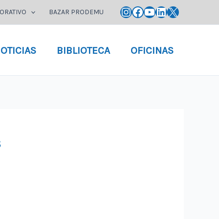
Instagram
Facebook
YouTube
LinkedIn
X
ORATIVO
BAZAR PRODEMU
OTICIAS
BIBLIOTECA
OFICINAS
s