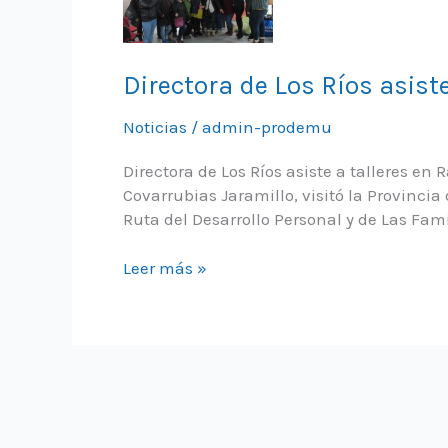
Directora de Los Ríos asiste
Noticias
/
admin-prodemu
Directora de Los Ríos asiste a talleres e
Covarrubias Jaramillo, visitó la Provincia
Ruta del Desarrollo Personal y de Las Fam
Directora
Leer más »
de
Los
Ríos
asiste
a
talleres
en