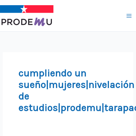
Ir
al
contenido
cumpliendo un
sueño|mujeres|nivelación
de
estudios|prodemu|tarapa