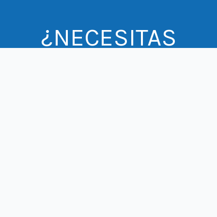
¿NECESITAS
AYUDA?
PREGUNTAS FRECUENTES
CONTÁCTANOS
contacto@prodemu.cl