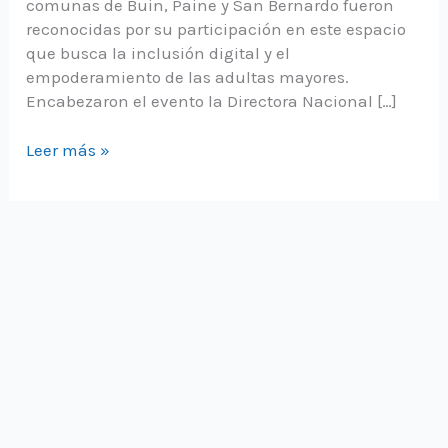
comunas de Buin, Paine y San Bernardo fueron
reconocidas por su participación en este espacio
que busca la inclusión digital y el
empoderamiento de las adultas mayores.
Encabezaron el evento la Directora Nacional […]
Impulsamos
Leer más »
a
lo
digital
a
60
mujeres
del
Conectadas
en
Maipo