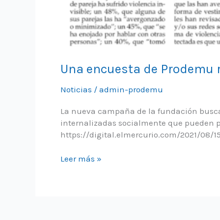
Una encuesta de Prodemu re
Noticias
/
admin-prodemu
La nueva campaña de la fundación busca
internalizadas socialmente que pueden pa
https://digital.elmercurio.com/2021/08/1
Una
Leer más »
encuesta
de
Prodemu
revela
«el