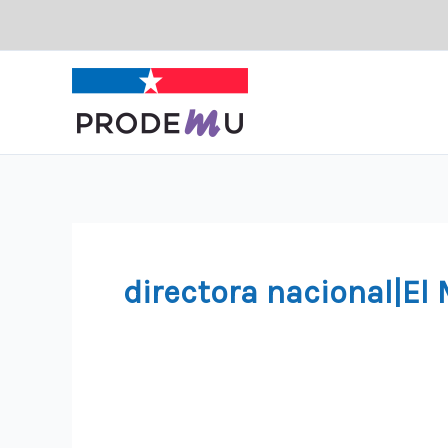
Ir
al
contenido
directora nacional|El