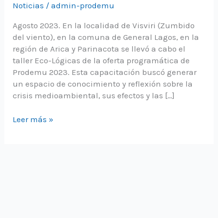
Noticias
/
admin-prodemu
Agosto 2023. En la localidad de Visviri (Zumbido
del viento), en la comuna de General Lagos, en la
región de Arica y Parinacota se llevó a cabo el
taller Eco-Lógicas de la oferta programática de
Prodemu 2023. Esta capacitación buscó generar
un espacio de conocimiento y reflexión sobre la
crisis medioambiental, sus efectos y las […]
10
Leer más »
mujeres
aymaras
se
certificaron
del
taller
Eco-
Lógicas