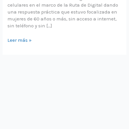
celulares en el marco de la Ruta de Digital dando
una respuesta práctica que estuvo focalizada en
mujeres de 60 años o más, sin acceso a internet,
sin teléfono y sin […]
Gracias
Leer más »
al
kit
digital,
Flor
Rojas
de
la
Vega
de
Pupuya
se
comunica