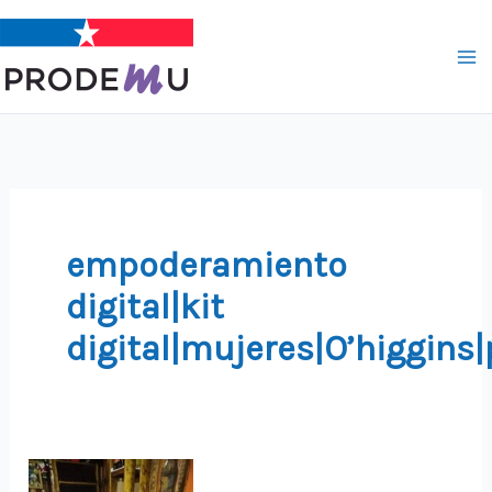
Ir
al
contenido
empoderamiento
digital|kit
digital|mujeres|O’higgin