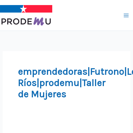
Ir
al
contenido
emprendedoras|Futrono|L
Ríos|prodemu|Taller
de Mujeres