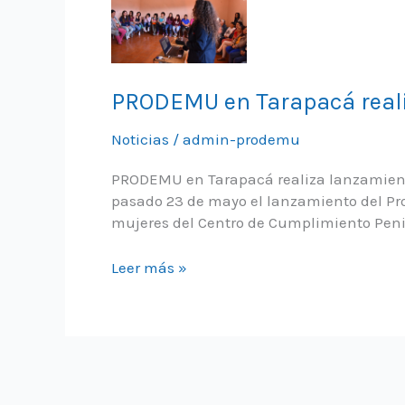
PRODEMU en Tarapacá realiz
Noticias
/
admin-prodemu
PRODEMU en Tarapacá realiza lanzamiento
pasado 23 de mayo el lanzamiento del Prog
mujeres del Centro de Cumplimiento Penite
PRODEMU
Leer más »
en
Tarapacá
realiza
lanzamiento
Oficial
del