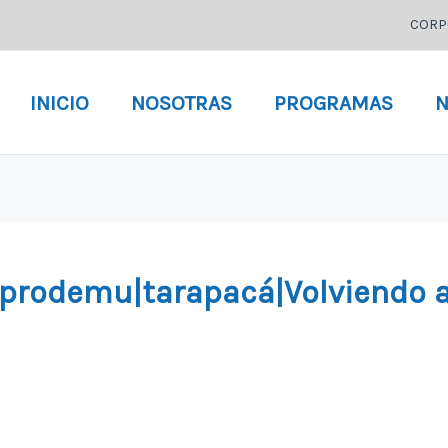
CORP
INICIO
NOSOTRAS
PROGRAMAS
N
prodemu|tarapacá|Volviendo a