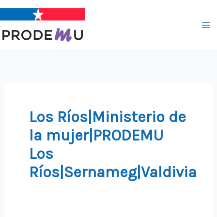
Ir
al
contenido
Los Ríos|Ministerio de
la mujer|PRODEMU
Los
Ríos|Sernameg|Valdivia