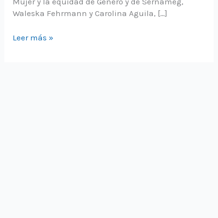
Mujer y la equidad de Género y de Sernameg,
Waleska Fehrmann y Carolina Aguila, […]
Prodemu
Leer más »
y
el
Ministerio
de
la
Mujer
y
la
equidad
de
género
en
Los
Ríos
se