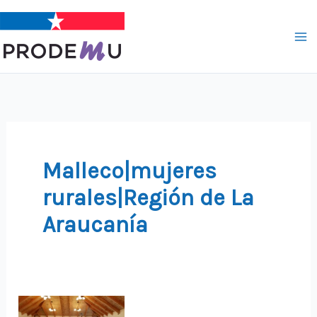
Ir
al
contenido
Malleco|mujeres
rurales|Región de La
Araucanía