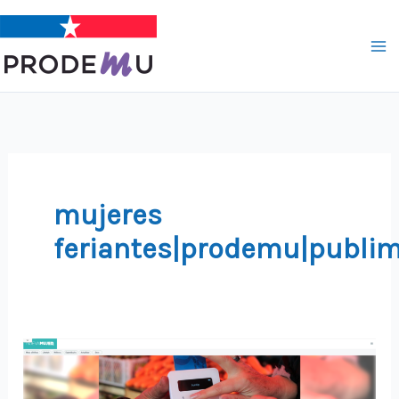
Ir
al
contenido
mujeres
feriantes|prodemu|publim