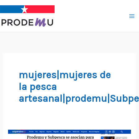
Ir
al
contenido
mujeres|mujeres de
la pesca
artesanal|prodemu|Subp