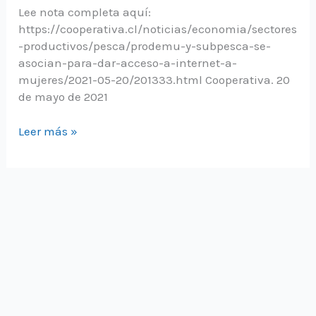
Lee nota completa aquí:
https://cooperativa.cl/noticias/economia/sectores
-productivos/pesca/prodemu-y-subpesca-se-
asocian-para-dar-acceso-a-internet-a-
mujeres/2021-05-20/201333.html Cooperativa. 20
de mayo de 2021
PRODEMU
Leer más »
y
Subpesca
se
asocian
para
dar
acceso
a
internet
a