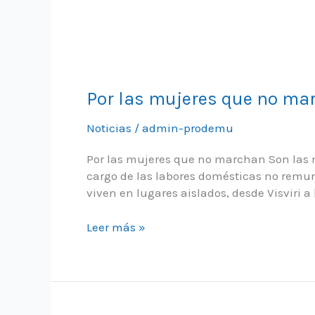
Por las mujeres que no ma
Noticias
/
admin-prodemu
Por las mujeres que no marchan Son las m
cargo de las labores domésticas no remu
viven en lugares aislados, desde Visviri a 
Por
Leer más »
las
mujeres
que
no
marchan