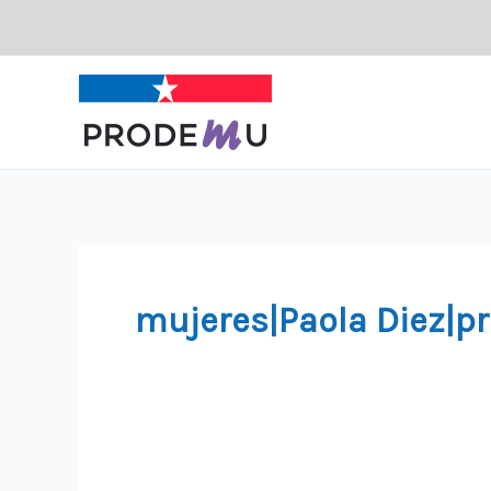
Ir
al
contenido
mujeres|Paola Diez|