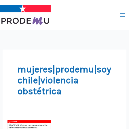
Ir
al
contenido
mujeres|prodemu|soy
chile|violencia
obstétrica