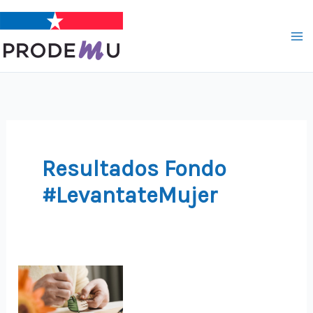
Ir
al
contenido
Resultados Fondo
#LevantateMujer