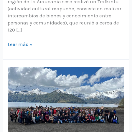
región de La Araucanía sese realizó un Trafkintü
(actividad cultural mapuche, consiste en realizar
intercambios de bienes y conocimiento entre
personas y comunidades), que reunió a cerca de
120 […]
Trafkintü
Leer más »
en
Lonquimay:
Mujeres
Rurales
intercambiaron
saberes
de
cordillera
y
mar