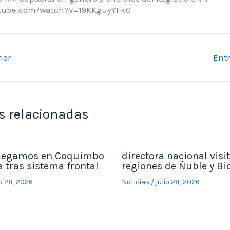
utube.com/watch?v=19KKguyYFk0
ior
Ent
s relacionadas
legamos en Coquimbo
directora nacional visit
 tras sistema frontal
regiones de Ñuble y Bi
io 28, 2026
Noticias
/
julio 28, 2026