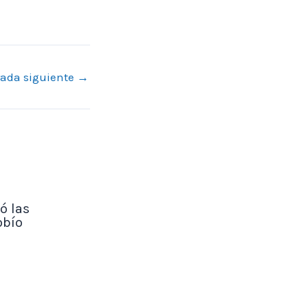
rada siguiente
→
ó las
obío