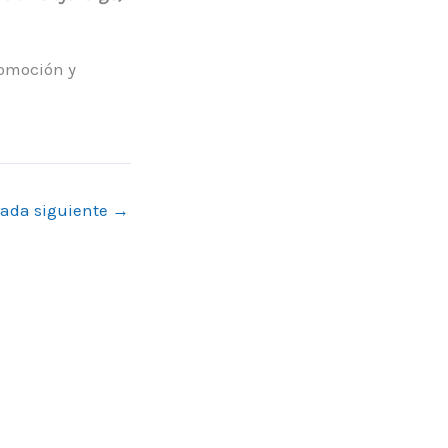
romoción y
rada siguiente
→