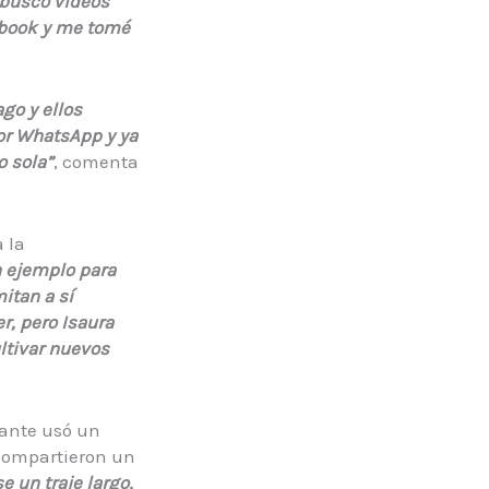
 busco videos
ebook y me tomé
go y ellos
or WhatsApp y ya
o sola”
, comenta
 la
n ejemplo para
itan a sí
, pero Isaura
ltivar nuevos
pante usó un
 compartieron un
 un traje largo,