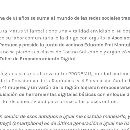
 de 91 años se suma al mundo de las redes sociales tra
ura Matus Villarroel tiene una vitalidad envidiable. Ni do
de su labor comunitaria, ella dirige con orgullo la
Asociac
Pemuco y preside la junta de vecinos Eduardo Frei Monta
no se pierde sus clases de Cocina Saludable y organizó 
Taller de Empoderamiento Digital.
ictó gracias a una alianza entre PRODEMU, entidad pertene
e la Presidencia de la República, y el Servicio del Adult
e
41 mujeres y un varón de la región lograran empoderars
isición de herramientas digitales básicas con enfoque d
n kit de conectividad para unirse a las clases online.
n celular de esos antiguos e igual me costaba manejarlo, y
egó (smartphone) es de última generación e igual me ha