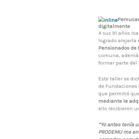
Pemucana
digitalmente
A sus 91 años Isa
logrado alejarla 
Pensionados de 
comuna, además 
formar parte del
Este taller se d
de Fundaciones d
que permitió qu
mediante la adqu
ello recibieron u
“Yo antes tenía u
PRODEMU me entr