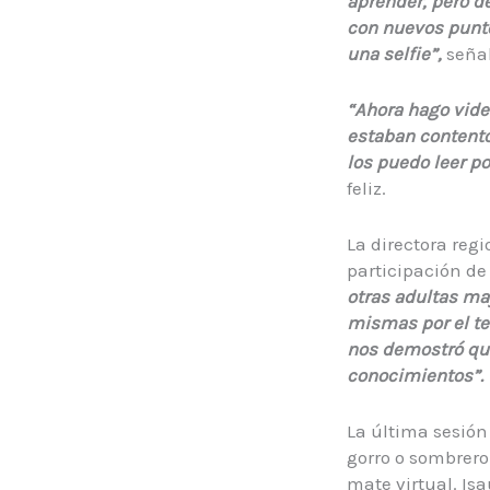
aprender, pero d
con nuevos punto
una selfie”,
señal
“Ahora hago vide
estaban content
los puedo leer po
feliz.
La directora reg
participación de
otras adultas ma
mismas por el te
nos demostró que
conocimientos”.
La última sesión
gorro o sombrero
mate virtual. Is