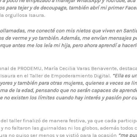
e a poco he empezado a manejar WhatsApp y YouTube, acá
s para tejer y de decoupage, también abrí mi primer Fac
a orgullosa Isaura.
ollamadas, me conecté con mis nietos que viven en Santia
os de verme y yo también. Además, me envían mensajes p
rque antes me los leía mi hija, pero ahora aprendí a hacerl
ional de PRODEMU, María Cecilia Varas Benavente, destaca
 Isaura en el Taller de Empoderamiento Digital.
“Ella es u
yores y también para otras mujeres, quienes a veces se lim
ma de la edad, pensando que no serán capaces de aprender
 no existen los límites cuando hay interés y pasión por cu
 del taller finalizó de manera festiva, ya que cada partici
 y no faltaron las guirnaldas ni los globos, además todos
aura no quiso ser menos y se vistió para la ocasión
“me puse