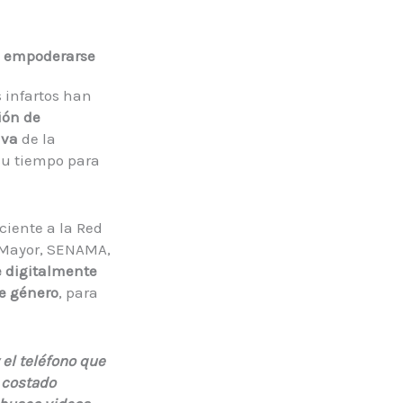
s empoderarse
s infartos han
ión de
lva
de la
su tiempo para
ciente a la Red
o Mayor, SENAMA,
e digitalmente
e género
, para
 el teléfono que
 costado