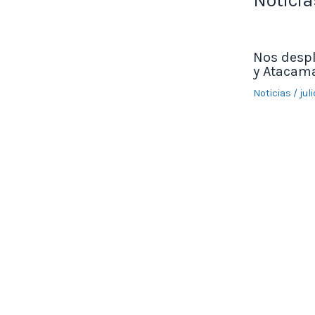
Noticia
Nos desp
y Atacama
Noticias
/
jul