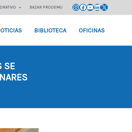
Instagram
Facebook
YouTube
LinkedIn
X
ORATIVO
BAZAR PRODEMU
OTICIAS
BIBLIOTECA
OFICINAS
S SE
INARES