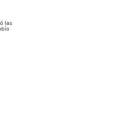
ó las
obío