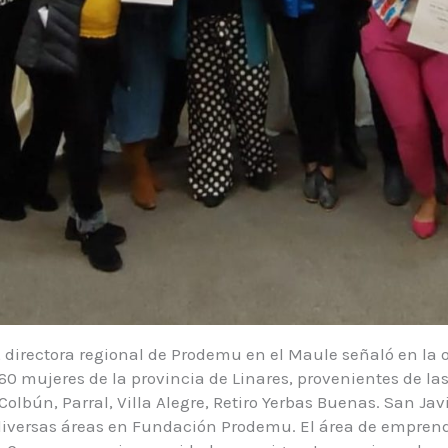
, directora regional de Prodemu en el Maule señaló en la
160 mujeres de la provincia de Linares, provenientes de l
Colbún, Parral, Villa Alegre, Retiro Yerbas Buenas. San Ja
diversas áreas en Fundación Prodemu. El área de empren