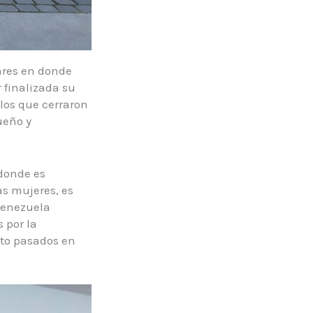
nares en donde
 finalizada su
los que cerraron
ueño y
 donde es
s mujeres, es
 Venezuela
 por la
sto pasados en