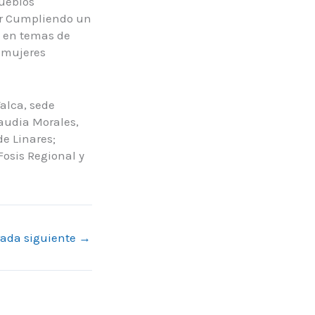
ueblos
ler Cumpliendo un
s en temas de
 mujeres
alca, sede
laudia Morales,
e Linares;
Fosis Regional y
rada siguiente
→