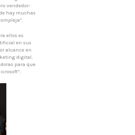
uro vendedor-
onde hay muchas
 compleja”.
ra ellos es
ificial en sus
or alcance en
eting digital.
edoras para que
icrosoft”.