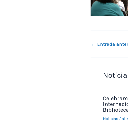
←
Entrada anter
Noticia
Celebramo
Internacio
Bibliotec
Noticias
/
abr