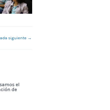
rada siguiente
→
lsamos el
ación de