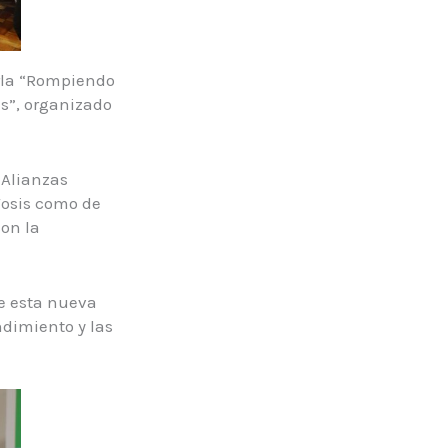
arla “Rompiendo
es”, organizado
 Alianzas
Fosis como de
on la
de esta nueva
ndimiento y las