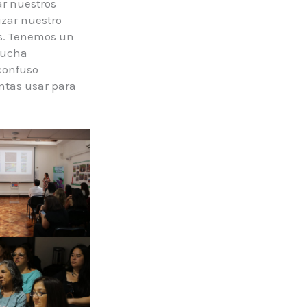
r nuestros
izar nuestro
s. Tenemos un
mucha
confuso
entas usar para