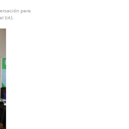
versación para
l (IA).