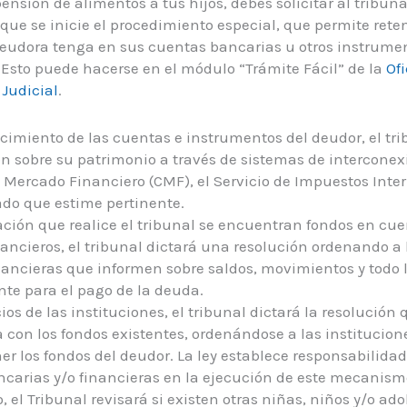
ensión de alimentos a tus hijos, debes solicitar al tribuna
que se inicie el procedimiento especial, que permite reten
eudora tenga en sus cuentas bancarias u otros instrumen
. Esto puede hacerse en el módulo “Trámite Fácil” de la
Ofi
 Judicial
.
cimiento de las cuentas e instrumentos del deudor, el tri
n sobre su patrimonio a través de sistemas de interconex
 Mercado Financiero (CMF), el Servicio de Impuestos Intern
tado que estime pertinente.
gación que realice el tribunal se encuentran fondos en cue
ancieros, el tribunal dictará una resolución ordenando a 
nancieras que informen sobre saldos, movimientos y todo 
nte para el pago de la deuda.
cios de las instituciones, el tribunal dictará la resolución
 con los fondos existentes, ordenándose a las institucion
ner los fondos del deudor. La ley establece responsabilidad
ncarias y/o financieras en la ejecución de este mecanism
el Tribunal revisará si existen otras niñas, niños y/o ad