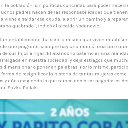
n la población, sin políticas concretas para poder hacers
chos padres hacen de las responsabilidades que tienen 
ica viene a saldar esa deuda, a abrir un camino y a repara
aba quebrado”, indicó el alcalde Vodanovic.
, lamentablemente, ha sido la misma que viven muchísim
onde uno pregunte, siempre hay una mamá, una tía o una 
 de sus hijos e hijas. El abandono paterno es una realida
rraigada en nuestra sociedad, y deja estragos que much
 dimensionar o poner en palabras. Por lo mismo, particip
 forma de resignificar la historia de tantas mujeres como
s y años exigiendo lo que nunca debió ser negado: los de
elató Savka Pollak.