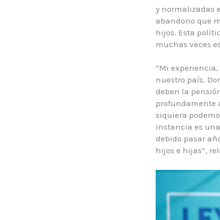
y normalizadas e
abandono que mu
hijos. Esta polít
muchas veces est
“Mi experiencia
nuestro país. D
deben la pensión
profundamente a
siquiera podemos
instancia es una
debido pasar año
hijos e hijas”, r