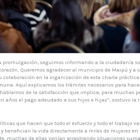
su promulgación, seguimos informando a la ciudadanía so
 Corazón. Queremos agradecer al municipio de Maipú y a 
u colaboración en la organización de esta charla práctica 
muna. Aquí explicamos los trámites necesarios para hacer
hablamos de la satisfacción que implica, para muchas pe
en años el pago adeudado a sus hijos e hijas”, sostuvo la 
líticas que hacen que todo el esfuerzo y todo el trabajo v
 benefician la vida directamente a miles de mujeres en t
, muchas de ellas venían arrastrando situaciones sum