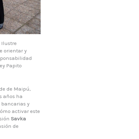
 Ilustre
e orientar y
sponsabilidad
ey Papito
lde de Maipú,
os años ha
 bancarias y
cómo activar este
isión
Savka
nsión de