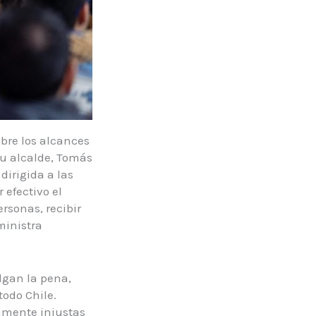
bre los alcances
su alcalde, Tomás
dirigida a las
 efectivo el
rsonas, recibir
ministra
algan la pena,
odo Chile.
amente injustas