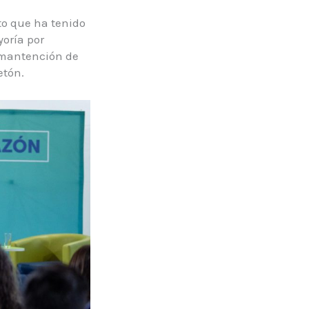
to que ha tenido
yoría por
a mantención de
etón.