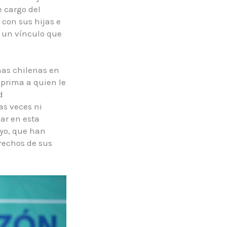
e cargo del
con sus hijas e
r un vínculo que
as chilenas en
prima a quien le
d
as veces ni
ar en esta
 yo, que han
rechos de sus