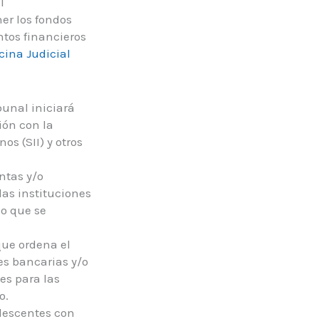
l
er los fondos
tos financieros
cina Judicial
bunal iniciará
ión con la
os (SII) y otros
ntas y/o
las instituciones
lo que se
 que ordena el
es bancarias y/o
es para las
o.
olescentes con