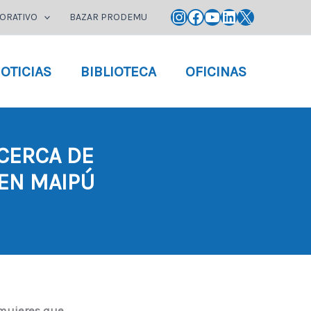
Instagram
Facebook
YouTube
LinkedIn
X
ORATIVO
BAZAR PRODEMU
OTICIAS
BIBLIOTECA
OFICINAS
CERCA DE
 EN MAIPÚ
mujeres que