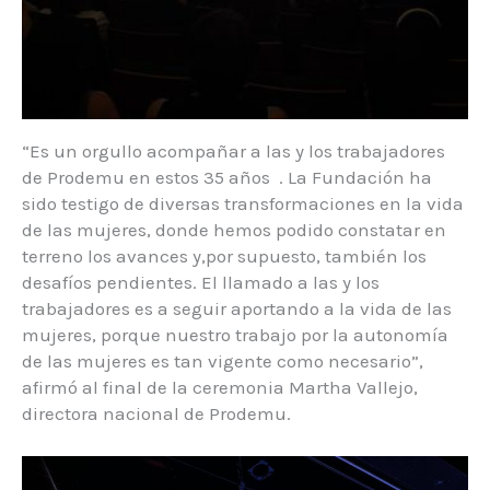
“Es un orgullo acompañar a las y los trabajadores
de Prodemu en estos 35 años . La Fundación ha
sido testigo de diversas transformaciones en la vida
de las mujeres, donde hemos podido constatar en
terreno los avances y,por supuesto, también los
desafíos pendientes. El llamado a las y los
trabajadores es a seguir aportando a la vida de las
mujeres, porque nuestro trabajo por la autonomía
de las mujeres es tan vigente como necesario”,
afirmó al final de la ceremonia Martha Vallejo,
directora nacional de Prodemu.