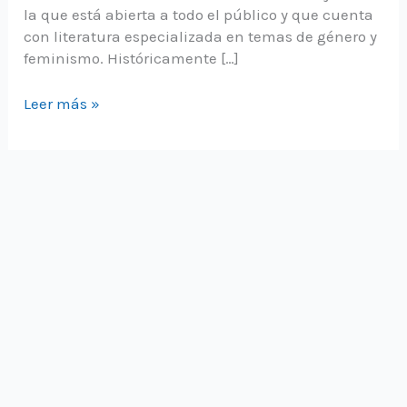
la que está abierta a todo el público y que cuenta
con literatura especializada en temas de género y
feminismo. Históricamente […]
“Biblioteca
Leer más »
de
las
Mujeres”,
un
espacio
único
abierto
a
todo
el
público
donde
encontrarás