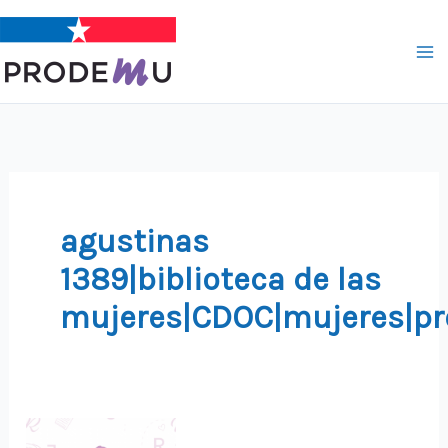
Ir
al
contenido
agustinas
1389|biblioteca de las
mujeres|CDOC|mujeres|p