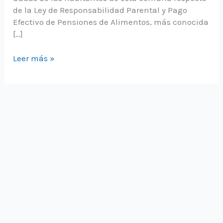
de la Ley de Responsabilidad Parental y Pago
Efectivo de Pensiones de Alimentos, más conocida
[…]
participamos
Leer más »
en
el
conversatorio
acerca
de
cómo
activar
la
Ley
Papito
Corazón
en
maipú