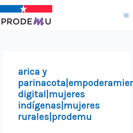
Ir
al
contenido
arica y
parinacota|empoderamie
digital|mujeres
indígenas|mujeres
rurales|prodemu