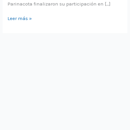
Parinacota finalizaron su participación en […]
Mujeres
Leer más »
indígenas
de
distintos
sectores
de
Parinacota
finalizar
Taller
de
Empoderamiento
Digital