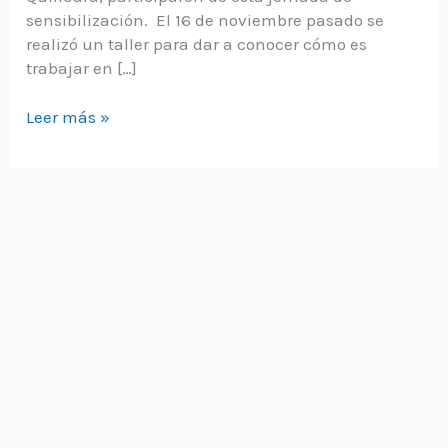
sensibilización. El 16 de noviembre pasado se
realizó un taller para dar a conocer cómo es
trabajar en […]
Prodemu
Leer más »
y
Gore
rm
avanzan
en
equidad
de
género
en
BIMBO